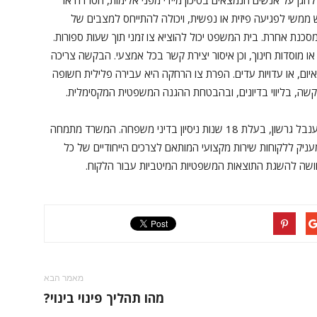
הגן על אנשים הנמצאים בסיכון מיידי מפני אלימות, הטרדה או
משי לפגיעה פיזית או נפשית, ויכולה להתייחס למצבים של
סכנת אחרת. בית המשפט יכול להוציא צו זמני תוך שעות ספורות.
או מוסדות חינוך, וכן איסור יצירת קשר בכל אמצעי. הבקשה צריכה
 איום, או עדויות עדים. הפרת צו הרחקה היא עבירה פלילית חשופה
הבקשה, בליווי בדיונים, ובהבטחת ההגנה המשפטית המקסימלית.
משרד עו"ד ענבל גרשון פועל 12 שנה בהנהלת עו"ד ענבל גרשון, בעלת 18 שנות ניסיון בדיני משפחה. המשרד מתמחה
עניק ללקוחות שירות מקצועי המותאם לצרכים הייחודיים של כל
חושה להשגת התוצאות המשפטיות המיטביות עבור הלקוח.
מאמר הבא
מהו תהליך פינוי בינוי?