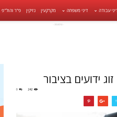
יני עבודה
דיני משפחה
מקרקעין
נזיקין
פ"ר והול"פ
- פרסומת -
זוג ידועים בציבור
0
242
T