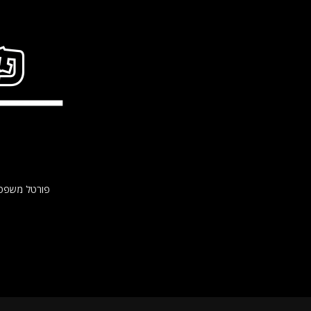
פורטל משפטי lawsite הינו אתר משפטי למגוון נושאים משפטיים ולבעיות משפטיות בהן עלול