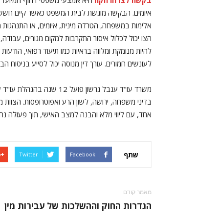
בקשה לצו הרחקה
היא אמצעי משפטי דחוף המיועד ל
איומים. הבקשה מוגשת לבית המשפט כאשר קיים חשש מ
אלימות במשפחה, הטרדה מינית, איומים, או התנהגות מ
הצו יכול לכלול איסור התקרבות למקום מגורים, עבודה, 
להיות מנומקת ומלווה בראיות כמו תיעוד רפואי, הודעות
לעונשים חמורים. עורך דין מנוסה יכול לסייע בניסוח 
בדיני משפחה, ירושה, לשון הרע ואפוטרופסות. הצוות מ
אחד, עם ליווי מלא והבנה למצב האישי, תוך פעולה נ
שתף
Twitter
Facebook
מאמר קודם
הגדרות החוק וההשלכות של עבירות מין