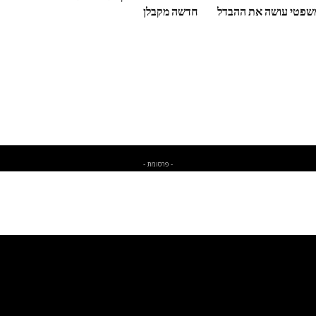
משפטי עושה את ההבדל
חדשה מקבלן
- פרסומת -