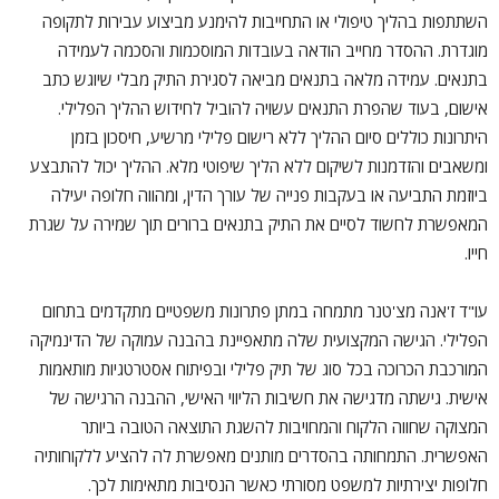
השתתפות בהליך טיפולי או התחייבות להימנע מביצוע עבירות לתקופה
מוגדרת. ההסדר מחייב הודאה בעובדות המוסכמות והסכמה לעמידה
בתנאים. עמידה מלאה בתנאים מביאה לסגירת התיק מבלי שיוגש כתב
אישום, בעוד שהפרת התנאים עשויה להוביל לחידוש ההליך הפלילי.
היתרונות כוללים סיום ההליך ללא רישום פלילי מרשיע, חיסכון בזמן
ומשאבים והזדמנות לשיקום ללא הליך שיפוטי מלא. ההליך יכול להתבצע
ביוזמת התביעה או בעקבות פנייה של עורך הדין, ומהווה חלופה יעילה
המאפשרת לחשוד לסיים את התיק בתנאים ברורים תוך שמירה על שגרת
חייו.
עו"ד ז'אנה מצ'טנר מתמחה במתן פתרונות משפטיים מתקדמים בתחום
הפלילי. הגישה המקצועית שלה מתאפיינת בהבנה עמוקה של הדינמיקה
המורכבת הכרוכה בכל סוג של תיק פלילי ובפיתוח אסטרטגיות מותאמות
אישית. גישתה מדגישה את חשיבות הליווי האישי, ההבנה הרגישה של
המצוקה שחווה הלקוח והמחויבות להשגת התוצאה הטובה ביותר
האפשרית. התמחותה בהסדרים מותנים מאפשרת לה להציע ללקוחותיה
חלופות יצירתיות למשפט מסורתי כאשר הנסיבות מתאימות לכך.