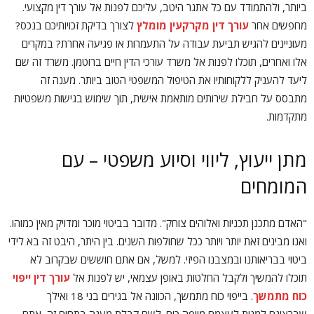
ביותר, ולהתמודד עם כל אתגר היטב, עליכם לפנות אל עורך דין מקצועי.
מחפשים אחר
עורך דין מקרקעין מומלץ
לצורך בדיקת זכויותיכם בנכס?
מעוניינים להגיש תביעת עבודה על התעמרות או פגיעה אחרת? במקרים
אלו ואחרים, תוכלו לפנות אל משרד עורכי הדין חיים ברוטמן. משרד זה שם
ליעד להעניק ללקוחותיו את הטיפול המשפטי הטוב ביותר. מענה זה
מתבסס על חבילת שירותים מותאמת אישית, תוך שימוש בגישות משפטיות
מתקדמות.
מתן ייעוץ, ליווי וסיוע משפטי – עם
המומחים
"האדם מתכנן תכניות ואלוהים צוחק". מדובר בביטוי מוכר ומדויק מאין כמוהו.
ואנו מבינים זאת יותר ויותר ככל שחולפות השנים. בין היתר, היבט זה בא לידי
ביטוי בבריאותנו ובמצבנו הפיזי. למשל, אם אתם חוששים שבקרוב לא
תוכלו להמשיך ולקבל החלטות באופן עצמאי, יש לפנות אל
עורך דין ייפוי
כוח מתמשך
. בייפוי כוח מתמשך, הכוונה אל בגירים בני 18 ואילך
שברצונם למנות לעצמם מיופה כוח. לשם קבלת מענה בתחום זה, אתם