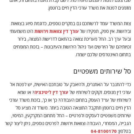
מוזמנים לפנות את משרד עורכי הדין חיים ברוטמן.
צוות המשרד עומד לרשותכם גם במקרים נוספים, כדוגמת סיוע בצוואות
ובירושות. אין ספק, תפקידו של
עורך דין צוואות וירושות
הינו משמעותי
ובעל ערך רב. החל מעריכת צוואה בהתאם לדרישות המצווה, בירור
זכויותיהם של היורשים ועד ניהול הירושות והעיזבונות – בזכות המומחים
בתחום האינטרסים שלכם ישמרו.
סל שירותים משפטיים
כדי להתגבר על האתגרים, ולהיאבק על טובתכם האישית, יש לפנות אל
עורכי דין מנוסים. זקוקים לשירותיו של
עורך דין ליטיגציה
? או שמא
לשירותיו של עו"ד העוסק בתחום העבודה? כך או כך, בזכות משרד עורכי
הדין חיים ברוטמן תתקבל התוצאה הטובה ביותר. משרד זה מציע סל
שירותים משפטיים לעסקים ולפרטיים – החל מתחום המקרקעין, המיסוי,
הגבייה, המסחרי, העבודה וצוואות וירושות. לפרטים נוספים, ניתן ליצור קשר
בטלפון:
04-8100170