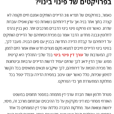
בפרויקטים של פינוי בינוי?
כאמור, בפרויקטים של תמ"א 38 הדיירים הוותיקים אמנם חיים תקופה לא
קצרה בתוך אתר בניה אך עדיין דירותיהם נשארות כפי שהן ואפילו עוברות
שדרוג. כאשר זהו פרויקט פינוי בינוי הדברים מורכבים יותר. כאן בניין נהרס
לחלוטין ונבנה מחדש. הדבר אומר גם מכירת זכויותיהם של הדיירים הוותיקים
על דירותיהם עד קבלת הדירה החדשה בבניין עם סיום הבניה. מעבר לכך,
בפינוי בינוי הדיירים חייבים למצוא מקום מגורים חדש אותו אמור היזם לממן.
לכן, המעורבות של
עורך דין פינוי בינוי
בכל שלבי התהליך היא קריטית
ממש. עורך הדין ידאג לכך שהיזם יעמיד לרשות הדיירים ערבויות וביטחונות
מול מכירת הזכויות על דירותיהם, לכך שייקבעו תנאים מתאימים בכל הקשור
למימון שכירות, כולל כאשר ישנו עיכוב במסירת הדירה ובכלל יטפל בכל
מחלוקת המתעוררת תוך כדי הפרויקט.
סטרול חלפון ושות' חברת עורכי דין מתמחה במספר תחומים במשפט
האזרחי מסחרי כמו דיני מקרקעין על כל ההיבטים שבתחום מורכב זה, מיסוי,
ירושות וצוואות ועוד. מחלקות החברה כוללות עורכי דין המומחים כל אחד