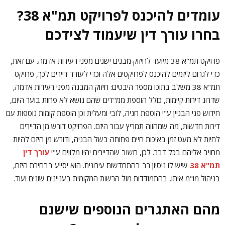
עומדים להיכנס לפרויקט תמ"א 38?
בחרו עורך דין שיעמוד לצידכם
פרויקט תמ"א 38 מיועד לחיזוק מבנים ישנים מפני רעידות אדמה. עם זאת,
כדי לגרום ליזמים להיכנס לפרויקטים אלה וכדי לעודד דיירים לכך, פרויקט
תמ"א 38 משלב בתוכו מספר היבטים: חיזוק המבנה מפני רעידות אדמה,
שדרוג דירות קיימות, כולל הוספת ממ"דים שהם נושא לא פחות בוער היום,
חידוש פני הבניין ע"י הוספת חניה, לובי ומעלית וכן הוספת קומות נוספות עם
דירות חדשות, מה שמהווה תמריץ עבור היזם. הפרויקט דורש מן הדיירים
לחיות לא מעט זמן באיכות חיים פחותה בשל הבניה, ודורש מן היזם להיות
מחויב אליהם בכל דבר. לכן, חשוב שהדיירים יהיו מלווים ע"י
עורך דין
תמ"א 38
שיש לו ניסיון רב בהתחדשות עירונית. הוא יסייע בבחירת היזם,
בניהול מו"מ איתו, בהתמודדות מול הרשות המקומית בעניינים שונים ועוד.
מהם האתגרים הנוספים שישנם