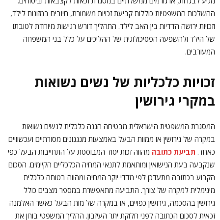
מגיע לבגרות, או גורמים ממשלתיים במסגרת זכאות לקצבאות וביטוחים.
ההשלכות המשפטיות כוללות קביעת זכויות משמורת, חיובים במזונות לילד,
וזכויות ירושה הדדיות בין האב לילד. התהליך דורש רגישות מיוחדת לטובתו
של הילד ולהשפעה הפסיכולוגית של ההליכים על כלל בני המשפחה
המעורבים.
זכויות כלכליות של נשים נשואות
במקרי גירושין
המסגרת המשפטית הישראלית מבטיחה הגנה כלכלית לנשים נשואות
במקרה של גירושין או ממוות הבעל באמצעות מנגנונים מסורתיים ועכשוויים
כאחד.
תביעת כתובה
מהווה זכות יסוד המבוססת על התחייבות הבעל כפי
שנקבעה בעת הנישואין ומותאמת לתנאי המחיה הכלכליים הקיימים. הסכום
הקבוע בכתובה מתעדכן לפי מדדי יוקר המחיה ומהווה בטוחה כלכלית
מינימלית למקרה של צורך. התביעה מתאפשרת במספר מצבים כולל
גירושין בהסכמה, גירושין כפויים, או במקרה של מות הבעל כאשר האלמנה
זכאית לסכום הכתובה לפני חלוקת יתר העיזבון. ההליך המשפטי בוחן את