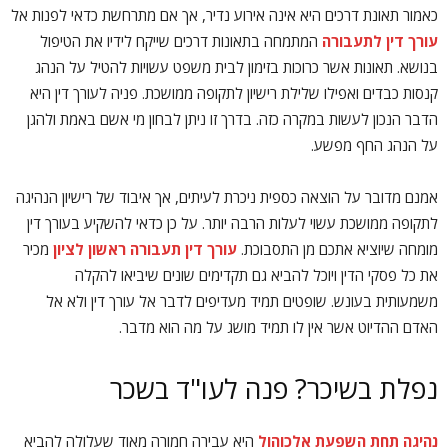
כאמור תאונת דרכים היא אינה אירוע נדיר, אך אם מתרחשת כדאי לפנות אל
עורך דין לתעבורה
המתמחה בתאונות דרכים שייקח לידיו את הטיפול
בנושא. תאונות אשר כרוכות בזימון לבית משפט עשויות להטיל על הנהג
קנסות כבדים ואפילו שלילת רישיון לתקופה ממושכת. פניה לעורך דין היא
הדבר הנכון לעשות במקרה כזה. בדרך זו ניתן לבחון מי אשם באמת ולהגן
על הנהג החף מפשע.
אמנם מדובר על הוצאה כספית ניכרת לעיתים, אך איבוד של רישיון הנהיגה
לתקופה ממושכת עשוי לעלות הרבה יותר. על כן כדאי להשקיע בעורך דין
מומחה שיוציא אתכם מן התסבוכת.
עורך דין תעבורה ראשון לציון
מכיר
את כל פסקי הדין ויוכל להביא גם תקדימים שונים שיביאו להקלה
משמעותית בעונש. שופטים תמיד מעדיפים לדבר אל עורך דין ולא אל
האדם ההדיוט אשר אין לו תמיד מושג על מה הוא מדבר.
נפלת בשיכר? פנה לעו"ד בשכר
נהיגה תחת השפעת אלכוהול
היא עבירה חמורה מאוד שעלולה להביא