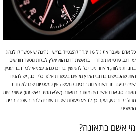
כל אדם שעבר את גיל 18 ימהר להצטייד ברישיון נהיגה שיאפשר לו לנהוג
על רכב פרטי או מסחרי. בראשית דרכו הוא יאלץ לבלות מספר חודשים
בחברת מלווה, ולאחר מכן יוכל להמשיך בדרכו כנהג עצמאי לכל דבר ועניין.
היות שהכבישים ברחבי הארץ מלאים בעשרות אלפי כלי רכב, יש להניח
שמידי פעם יתרחשו תאונות דרכים. למעשה אין כמעט יום שבו לא קורת
תאונה כזו. אדם אשר היה מעורב בתאונה (שלא תמיד באשמתו) עשוי להיות
מבולבל ונרגש, ועקב כך לבצע פעולות שגויות שתהיה להם השלכה בבית
המשפט.
מי אשם בתאונה?