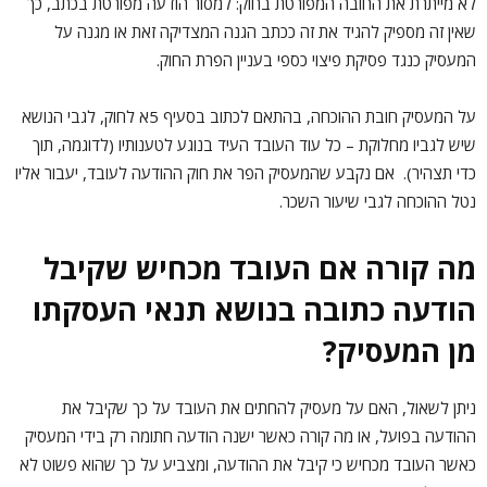
לא מייתרת את החובה המפורטת בחוק: למסור הודעה מפורטת בכתב, כך
שאין זה מספיק להגיד את זה ככתב הגנה המצדיקה זאת או מגנה על
המעסיק כנגד פסיקת פיצוי כספי בעניין הפרת החוק.
על המעסיק חובת ההוכחה, בהתאם לכתוב בסעיף 5א לחוק, לגבי הנושא
שיש לגביו מחלוקת – כל עוד העובד העיד בנוגע לטענותיו (לדוגמה, תוך
כדי תצהיר). אם נקבע שהמעסיק הפר את חוק ההודעה לעובד, יעבור אליו
נטל ההוכחה לגבי שיעור השכר.
מה קורה אם העובד מכחיש שקיבל
הודעה כתובה בנושא תנאי העסקתו
מן המעסיק
?
ניתן לשאול, האם על מעסיק להחתים את העובד על כך שקיבל את
ההודעה בפועל, או מה קורה כאשר ישנה הודעה חתומה רק בידי המעסיק
כאשר העובד מכחיש כי קיבל את ההודעה, ומצביע על כך שהוא פשוט לא