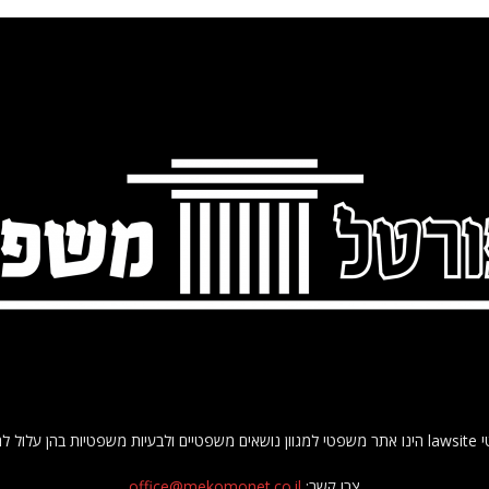
 להתקל האזרח.
צרו קשר:
office@mekomonet.co.il