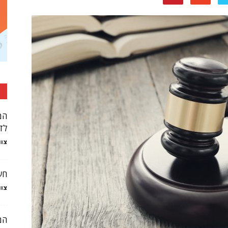
המ
לדע
צוו
חש
צוו
המ