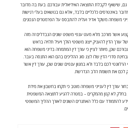
 גם, שישאף לקבלת התוצאה האידיאלית עבורכם. בעת בה מדובר
 מדובר באינטרסים כלכליים בלבד, אלא גם בנושאים בעלי רגישות
ענייני משפחה משקל אדיר ועליה להתבסס על הפרמטרים הנכונים:
מקצוע אשר מורכב מלא מעט ענפי משפט שונים הנבדלים זה מזה
ל עורך הדין להעניק ייצוג משפטי הולך ויעיל תלויה בראש
כם שכן, מיותר לציין כי עורך דין המתמחה בדיני משפחה הוא
מבחינת סדרי הדין שלו לצג סוג ההליכים בהם הוא התנסה בעבר.
הרלוונטי לכם בלבד ולא במגוון ענפים שונים שכן, עורך דין אשר
ק לכם את תשומת הלב הנדרשת.
ור עורך דין לענייני משפחה מוטב כי תקחו בחשבון את מידת
שכן, בחלק לא קטן מהמקרים – במטרה להגיע לתוצאה המשפטית
 שידע להתמודד עם כלל האתגרים השונים לאורך ההליך המשפטי
ם.