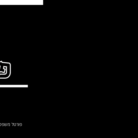
פורטל משפטי lawsite הינו אתר משפטי למגוון נושאים משפטיים ולבעיות משפטיות בהן עלול