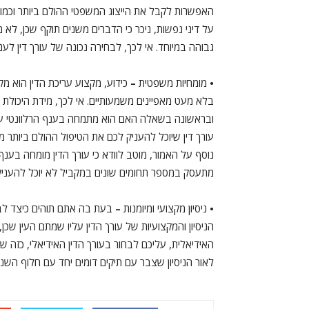
האפשרות לקבל את הייצוג המשפטי ההולם ביותר וכמו
על דיני נפשות, ניכר כי הדברים משנים תוקף שכן, לא
גבוהה במיוחד. אי לכך, לבחירה נכונה של עורך דין ל
•
מומחיות משפטית
–
כידוע, מקצוע עריכת הדין הוא 
בלא מעט מאפיינים משמעותיים. אי לכך, מידת היכולת ש
ובראשונה בשאלה האם הוא מתמחה בענף הרלוונטי עבור
עורך דין שיוכל להעניק לכם את הטיפול ההולם ביותר 
נוסף על האמור, מוטב לוודא כי עורך הדין מומחה בענף 
מתעסק במספר תחומים שונים במקביל לא יוכל להעני
•
ניסיון מקצועי ומיומנות
–
בעת בה אתם תוהים כיצד לבח
הניסיון והמקצועיות של עורך הדין עליו שמתם העין 
האידיאלית, עליכם לבחור בעורך הדין האידיאלי, כזה
לאור הניסיון שצבר עם תיקים דומים יחד עם חלוף השני