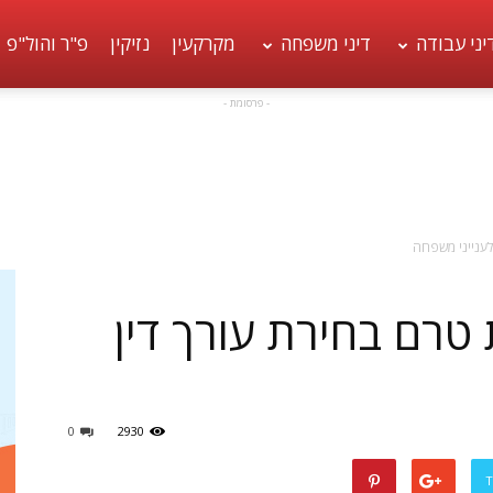
יני עבודה
דיני משפחה
מקרקעין
נזיקין
פ"ר והול"פ
- פרסומת -
לענייני משפחה
טרם בחירת עורך דין
0
2930
T