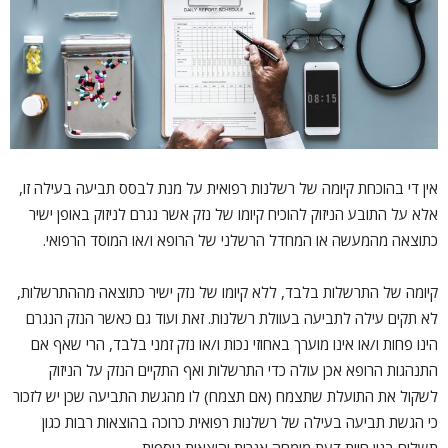
אין די בהוכחת קיומה של רשלנות רפואית על מנת לבסס תביעה בעילה זו,
אלא על התובע הניזוק להוכיח קיומו של נזק אשר נגרם לניזוק באופן ישיר
כתוצאה מהמעשה או המחדל הרשלני של הרופא ו/או המוסד הרפואי.
קיומה של התרשלות בלבד, ללא קיומו של נזק ישיר כתוצאה מההתרשלות,
לא תקים עילה לתביעה בעוולת רשלנות. זאת ועוד גם כאשר הנזק הנגרם
הינו פחות ו/או אינו מוערך באחוזי נכות ו/או נזק זמני בלבד, הרי שאף אם
התנהגות הרופא אכן עולה כדי התרשלות ואף התקיים הנזק על הניזוק
לשקול את התועלת שתצמח (אם תצמח) לו מהגשת התביעה שכן יש לזכור
כי הגשת תביעה בעילה של רשלנות רפואית כרוכה בהוצאות רבות כגון
תשלום בגין חוות דעת מומחה אגרות והוצאות נוספות.