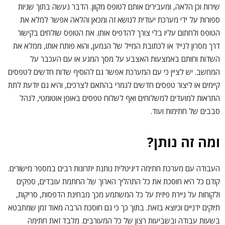
שירות וכן הלאה, ומעבירים אותם לטופס מקוון. הדבר נעשה בתוך שניות
ספורות על ידי מערכת יעודית לנושא זה ומכאן והלאה אפשר למלא את
הטופס ולחתום עליו בלי צורך להדפיס אותו. את הטופס שולחים בקישור
דרך מסרון לנייד או לכתובת המייל של הנמען, והוא פותח אותו, ממלא את
השדות וחותם באמצעות האצבע על מסך המגע או עם העכבר על
המחשב. יש לציין כי עם המערכת אפשר גם להוסיף שדות חדשים לטפסים
קיימים או ליצור טפסים חדשים לגמרי בהתאם לצרכים, והיא גם יודעת לתת
התראות למועדים למשלוחים ואף לשלוח טפסים באופן אוטומטי, לנהל
סבבים של חתימות ועוד.
ומה זה נותן?
העבודה עם מערכת חתימה דיגיטלית נותנת יתרונות רבים במספר מישורים.
קודם כל היא חוסכת את כל התהליך הארוך של החתמת עובדים, ספקים
ולקוחות על ניירת פיזית על כל המשתמע מכך מבחינת הדפסות, סריקות,
תיוקים ידניים וכיוצא בזאת. בתוך כך כי גם חוסכת הרבה מאוד זמן שמתבטא
בשעות עבודה ובשביעות רצון של כל המעורבים. מלבד זאת חתימה